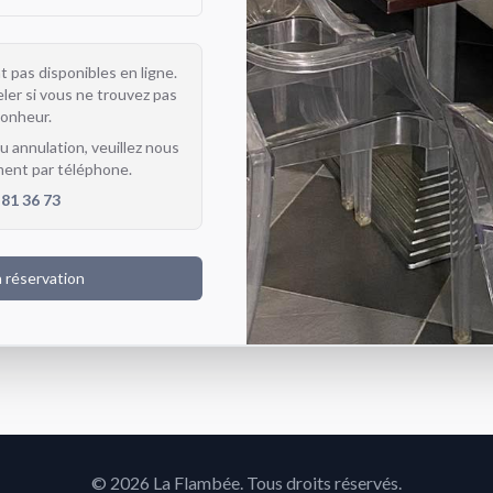
 pas disponibles en ligne.
ler si vous ne trouvez pas
bonheur.
u annulation, veuillez nous
ment par téléphone.
 81 36 73
a réservation
©
2026
La Flambée
. Tous droits réservés.